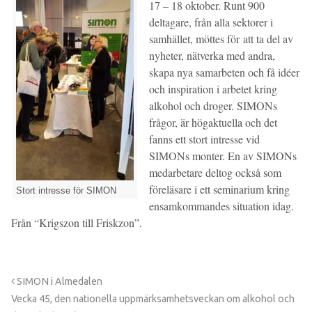
17 – 18 oktober. Runt 900
deltagare, från alla sektorer i
samhället, möttes för att ta del av
nyheter, nätverka med andra,
skapa nya samarbeten och få idéer
och inspiration i arbetet kring
alkohol och droger. SIMONs
frågor, är högaktuella och det
fanns ett stort intresse vid
SIMONs monter. En av SIMONs
medarbetare deltog också som
föreläsare i ett seminarium kring
Stort intresse för SIMON
ensamkommandes situation idag.
Från “Krigszon till Friskzon”.
SIMON i Almedalen
Vecka 45, den nationella uppmärksamhetsveckan om alkohol och