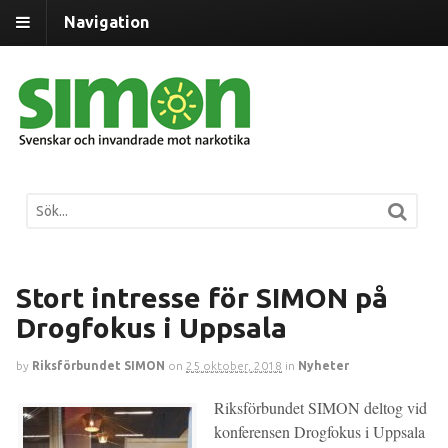
Navigation
Stort intresse för SIMON på
Drogfokus i Uppsala
by
Riksförbundet SIMON
on
25 oktober, 2018
in
Nyheter
Riksförbundet SIMON deltog vid
konferensen Drogfokus i Uppsala