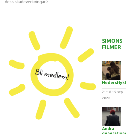
dess skadeverkningar
SIMONS
FILMER
Hedersflykten
21:18
19 sep
2020
Andra
generationens