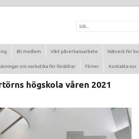
ning
Bli medlem
Vårt påverkansarbete
Nätverk för kv
äsningar om narkotika för föräldrar
Filmer
Kontakta oss
törns högskola våren 2021