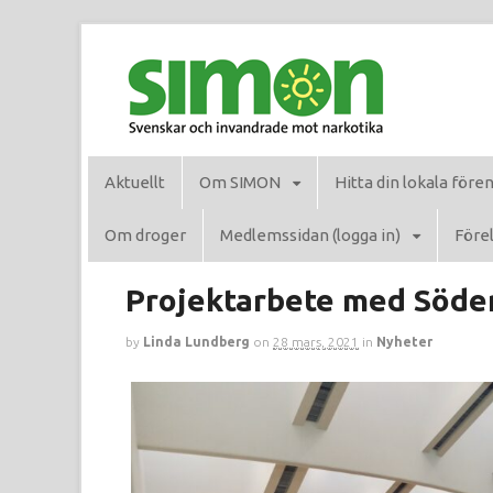
Aktuellt
Om SIMON
Hitta din lokala före
Om droger
Medlemssidan (logga in)
Förel
Projektarbete med Söder
by
Linda Lundberg
on
28 mars, 2021
in
Nyheter