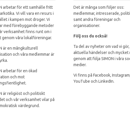
 arbetar för ett samhälle fritt
Det är många som följer oss:
arkotika. Vi vill vara en resurs i
medlemmar, intresserade, polit
llet i kampen mot droger. Vi
samt andra föreningar och
ar med förebyggande metoder
organisationer.
år verksamhet finns runt om i
Följ oss du också!
t genom våra lokalföreningar.
Ta del av nyheter om vad vi gör,
 är en mångkulturell
aktuella händelser och mycket
isation och våra medlemmar är
genom att följa SIMON i våra so
yrka.
medier.
 arbetar för en ökad
Vi finns på Facebook, Instagram
ration och mot
YouTube och LinkedIn.
ingsfientlighet.
 är religiöst och politiskt
et och vår verksamhet vilar på
mokratisk värdegrund.