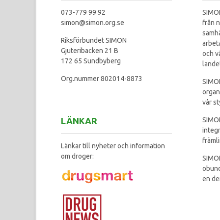
073-779 99 92
SIMON
simon@simon.org.se
från n
samhä
Riksförbundet SIMON
arbet
Gjuteribacken 21 B
och v
172 65 Sundbyberg
lande
Org.nummer 802014-8873
SIMON
organ
vår st
LÄNKAR
SIMON
integ
främl
Länkar till nyheter och information
om droger:
SIMON
obund
en de