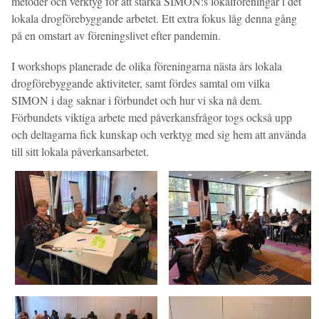
metoder och verktyg för att stärka SIMON:s lokalföreningar i det
lokala drogförebyggande arbetet. Ett extra fokus låg denna gång
på en omstart av föreningslivet efter pandemin.
I workshops planerade de olika föreningarna nästa års lokala
drogförebyggande aktiviteter, samt fördes samtal om vilka
SIMON i dag saknar i förbundet och hur vi ska nå dem.
Förbundets viktiga arbete med påverkansfrågor togs också upp
och deltagarna fick kunskap och verktyg med sig hem att använda
till sitt lokala påverkansarbetet.