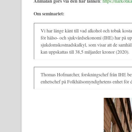
Anmälan görs via den här länken
:
https://narkotik
Om seminariet:
Vi har länge känt till vad alkohol och tobak kosta
för hälso- och sjukvårdsekonomi (IHE) har på u
sjukdomskostnadskalkyl, som visar att de samhäl
kan uppskattas till 38,5 miljarder kronor (2020).
Thomas Hofmarcher, forskningschef från IHE ber
enhetschef på Folkhälsomyndighetens enhet för 