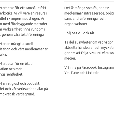
 arbetar för ett samhälle fritt
Det är många som följer oss:
arkotika. Vi vill vara en resurs i
medlemmar, intresserade, polit
llet i kampen mot droger. Vi
samt andra föreningar och
ar med förebyggande metoder
organisationer.
år verksamhet finns runt om i
Följ oss du också!
t genom våra lokalföreningar.
Ta del av nyheter om vad vi gör,
 är en mångkulturell
aktuella händelser och mycket
isation och våra medlemmar är
genom att följa SIMON i våra so
yrka.
medier.
 arbetar för en ökad
Vi finns på Facebook, Instagram
ration och mot
YouTube och LinkedIn.
ingsfientlighet.
 är religiöst och politiskt
et och vår verksamhet vilar på
mokratisk värdegrund.