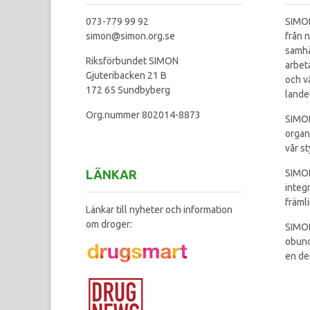
073-779 99 92
SIMON
simon@simon.org.se
från n
samhä
Riksförbundet SIMON
arbet
Gjuteribacken 21 B
och v
172 65 Sundbyberg
lande
Org.nummer 802014-8873
SIMON
organ
vår st
LÄNKAR
SIMON
integ
främl
Länkar till nyheter och information
om droger:
SIMON
obund
en de