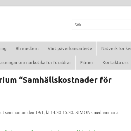
ning
Bli medlem
Vårt påverkansarbete
Nätverk för kv
äsningar om narkotika för föräldrar
Filmer
Kontakta oss
arium “Samhällskostnader för
igitalt seminarium den 19/1, kl.14.30-15.30. SIMONs medlemmar är