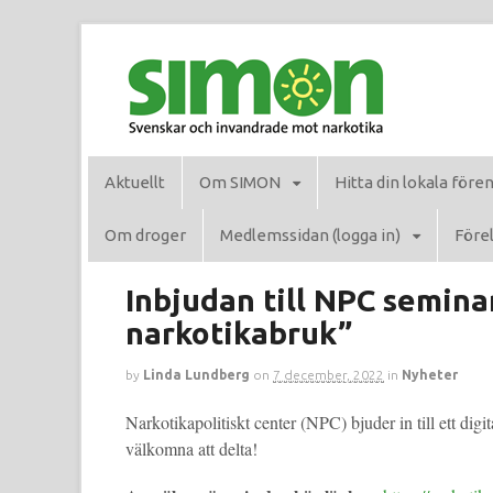
Aktuellt
Om SIMON
Hitta din lokala före
Om droger
Medlemssidan (logga in)
Förel
Inbjudan till NPC semin
narkotikabruk”
by
Linda Lundberg
on
7 december, 2022
in
Nyheter
Narkotikapolitiskt center (NPC) bjuder in till ett d
välkomna att delta!