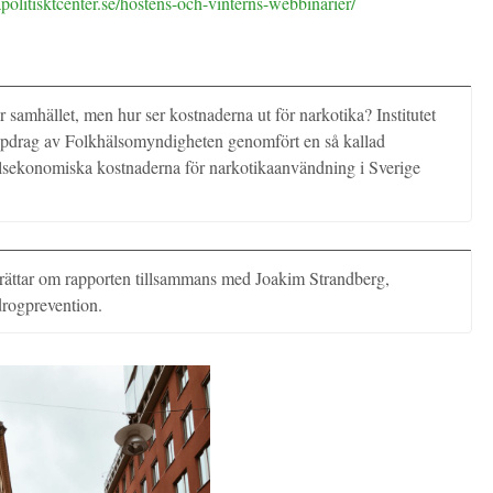
apolitisktcenter.se/hostens-och-vinterns-webbinarier/
r samhället, men hur ser kostnaderna ut för narkotika? Institutet
ppdrag av Folkhälsomyndigheten genomfört en så kallad
lsekonomiska kostnaderna för narkotikaanvändning i Sverige
ättar om rapporten tillsammans med Joakim Strandberg,
drogprevention.