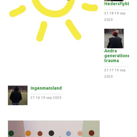
Hedersflykten
21:18
19 sep
2020
Andra
generationens
trauma
21:17
19 sep
2020
Ingenmansland
21:16
19 sep 2020