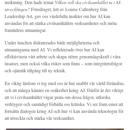
inriktning. Den hade temat
Vilken roll ska civilsamhället ta i AI-
utvecklingen?
Föredraget, lett av Louise Callenberg från
Leadership Art, gav oss värdefulla insikter om hur AI kan
användas för att stärka civilsamhällets verksamheter och möta
framtidens utmaningar.
Under lunchen diskuterades både möjligheterna och
utmaningarna med AI. Vi reflekterade över hur AI kan
effektivisera vårt arbete och skapa större genomslagskraft i våra
insatser, men också vilka risker som finns – som integritetsfrågor
och ojämlik tillgång till ny teknik.
En viktig lärdom vi tog med oss är hur snabbt vår värld förändras,
och att många känner en osäkerhet kring AI. Därför är det viktigt
att vi i civilsamhället vågar prata om dessa frågor, utforska
verktygen och samtidigt förhålla oss kritiska. Vi ser fram emot att
fortsätta dialogen kring AI och hur vi kan använda teknologin för
att utveckla och stärka vår verksamhet.