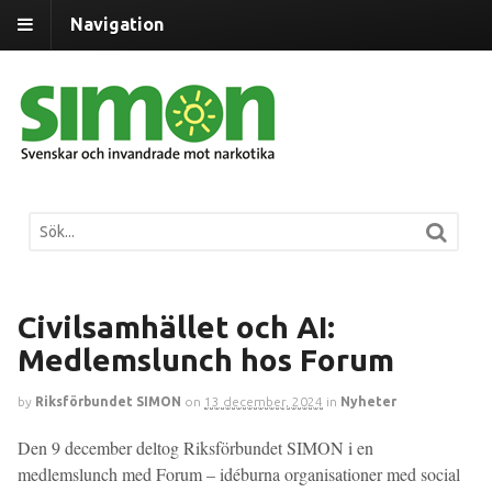
Navigation
Civilsamhället och AI:
Medlemslunch hos Forum
by
Riksförbundet SIMON
on
13 december, 2024
in
Nyheter
Den 9 december deltog Riksförbundet SIMON i en
medlemslunch med Forum – idéburna organisationer med social