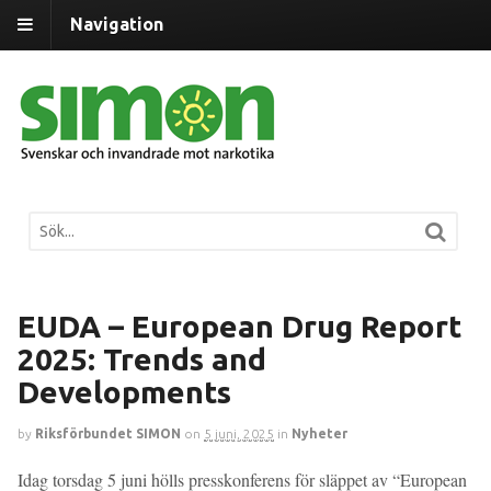
Navigation
EUDA – European Drug Report
2025: Trends and
Developments
by
Riksförbundet SIMON
on
5 juni, 2025
in
Nyheter
Idag torsdag 5 juni hölls presskonferens för släppet av “European