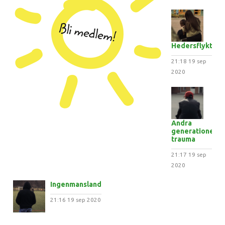
Hedersflykten
21:18
19 sep
2020
Andra
generationens
trauma
21:17
19 sep
2020
Ingenmansland
21:16
19 sep 2020