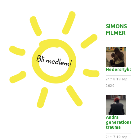
SIMONS
FILMER
Hedersflykten
21:18
19 sep
2020
Andra
generationens
trauma
21:17
19 sep