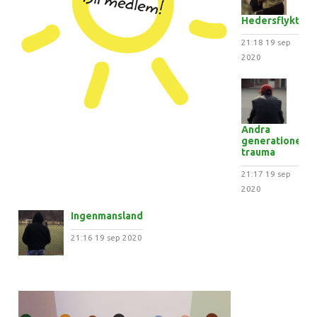
Hedersflykten
21:18
19 sep
2020
Andra
generationens
trauma
21:17
19 sep
2020
Ingenmansland
21:16
19 sep 2020