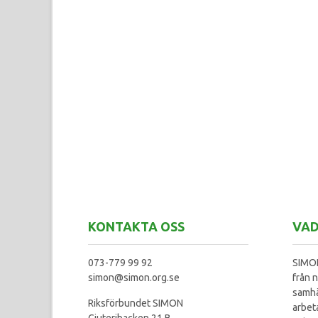
KONTAKTA OSS
VAD
073-779 99 92
SIMON
simon@simon.org.se
från n
samhä
Riksförbundet SIMON
arbet
Gjuteribacken 21 B