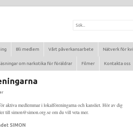
ning
Bli medlem
Vårt påverkansarbete
Nätverk för kv
äsningar om narkotika för föräldrar
Filmer
Kontakta oss
reningarna
er
för aktiva medlemmar i lokalföreningarna och kansliet. Hör av dig
ller till simon@simon.org.se om du vill veta mer.
ndet SIMON