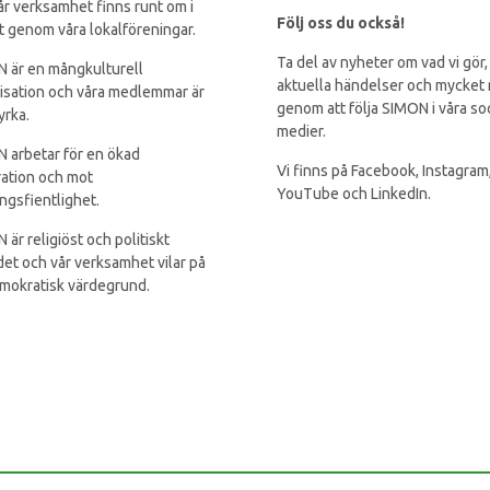
år verksamhet finns runt om i
Följ oss du också!
t genom våra lokalföreningar.
Ta del av nyheter om vad vi gör,
 är en mångkulturell
aktuella händelser och mycket
isation och våra medlemmar är
genom att följa SIMON i våra so
yrka.
medier.
 arbetar för en ökad
Vi finns på Facebook, Instagram
ration och mot
YouTube och LinkedIn.
ingsfientlighet.
 är religiöst och politiskt
et och vår verksamhet vilar på
mokratisk värdegrund.