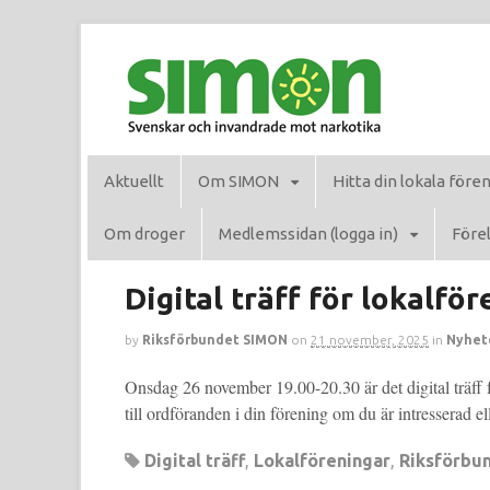
Aktuellt
Om SIMON
Hitta din lokala före
Om droger
Medlemssidan (logga in)
Förel
Digital träff för lokalfö
by
Riksförbundet SIMON
on
21 november, 2025
in
Nyhet
Onsdag 26 november 19.00-20.30 är det digital träff 
till ordföranden i din förening om du är intresserad e
Digital träff
,
Lokalföreningar
,
Riksförbu