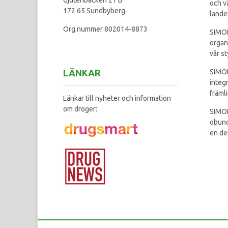
och v
172 65 Sundbyberg
lande
Org.nummer 802014-8873
SIMON
organ
vår st
LÄNKAR
SIMON
integ
främl
Länkar till nyheter och information
om droger:
SIMON
obund
en de