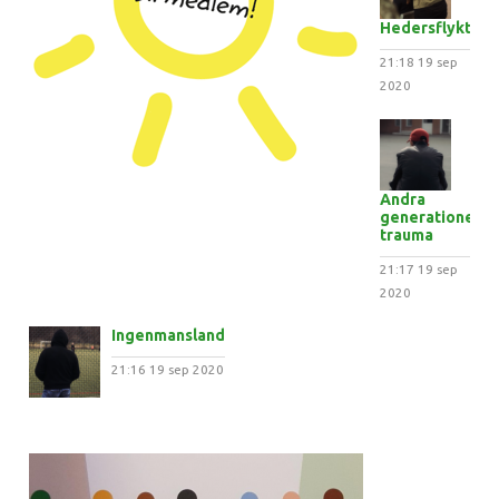
Hedersflykten
21:18
19 sep
2020
Andra
generationens
trauma
21:17
19 sep
2020
Ingenmansland
21:16
19 sep 2020