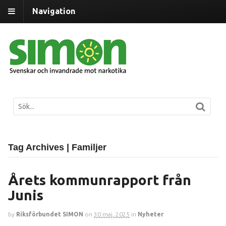
Navigation
Tag Archives | Familjer
Årets kommunrapport från
Junis
by
Riksförbundet SIMON
on
30 maj, 2025
in
Nyheter