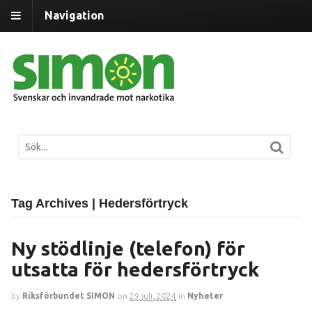
Navigation
Tag Archives | Hedersförtryck
Ny stödlinje (telefon) för
utsatta för hedersförtryck
by
Riksförbundet SIMON
on
29 juli, 2024
in
Nyheter