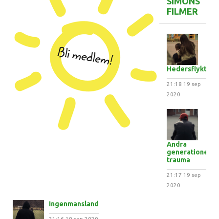
SIMONS
FILMER
Hedersflykten
21:18
19 sep
2020
Andra
generationens
trauma
21:17
19 sep
2020
Ingenmansland
21:16
19 sep 2020