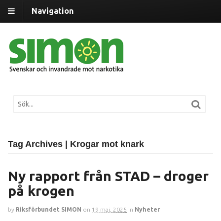
Navigation
Tag Archives | Krogar mot knark
Ny rapport från STAD – droger
på krogen
by
Riksförbundet SIMON
on
19 maj, 2025
in
Nyheter