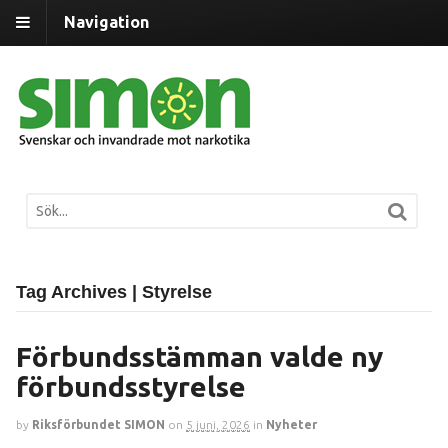
Navigation
Tag Archives | Styrelse
Förbundsstämman valde ny
förbundsstyrelse
by
Riksförbundet SIMON
on
5 juni, 2026
in
Nyheter