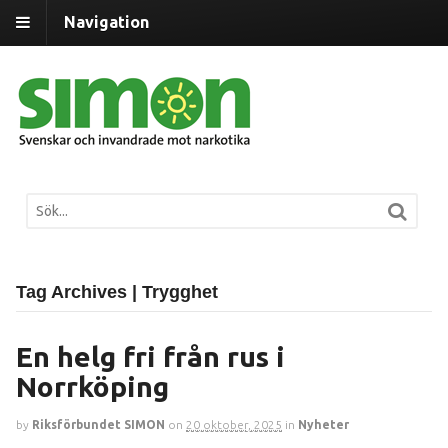
Navigation
Tag Archives | Trygghet
En helg fri från rus i
Norrköping
by
Riksförbundet SIMON
on
20 oktober, 2025
in
Nyheter