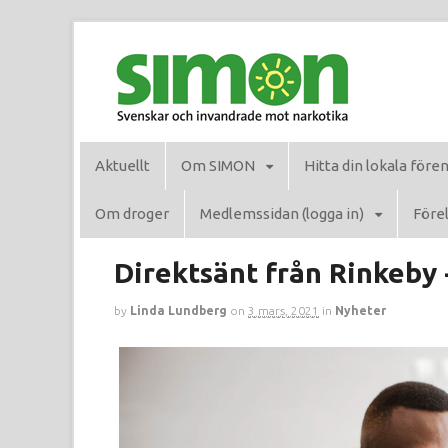
Aktuellt
Om SIMON
Hitta din lokala före
Om droger
Medlemssidan (logga in)
Förel
Direktsänt från Rinkeby 
by
Linda Lundberg
on
3 mars, 2021
in
Nyheter