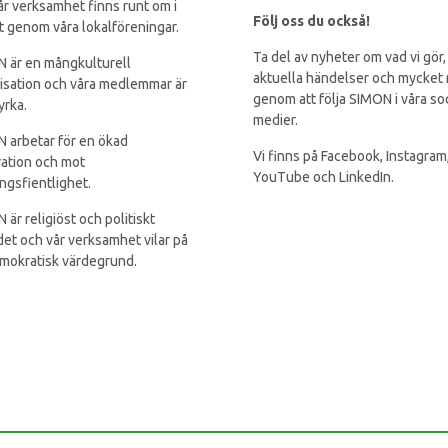
år verksamhet finns runt om i
Följ oss du också!
t genom våra lokalföreningar.
Ta del av nyheter om vad vi gör,
 är en mångkulturell
aktuella händelser och mycket
isation och våra medlemmar är
genom att följa SIMON i våra so
yrka.
medier.
 arbetar för en ökad
Vi finns på Facebook, Instagram
ration och mot
YouTube och LinkedIn.
ingsfientlighet.
 är religiöst och politiskt
et och vår verksamhet vilar på
mokratisk värdegrund.