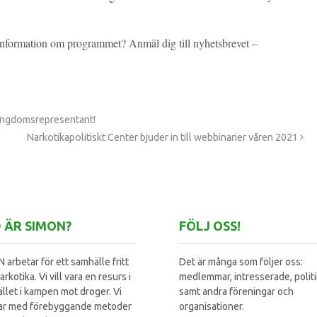
 information om programmet? Anmäl dig till nyhetsbrevet –
ungdomsrepresentant!
Narkotikapolitiskt Center bjuder in till webbinarier våren 2021
 ÄR SIMON?
FÖLJ OSS!
 arbetar för ett samhälle fritt
Det är många som följer oss:
arkotika. Vi vill vara en resurs i
medlemmar, intresserade, polit
llet i kampen mot droger. Vi
samt andra föreningar och
ar med förebyggande metoder
organisationer.