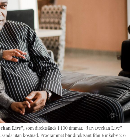
eckan Live”,
som direktsänds i 100 timmar. “Järvaveckan Live”
llt sänds utan kostnad. Programmet blir direktsänt från Rinkeby 2-6