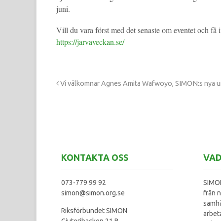
juni.
Vill du vara först med det senaste om eventet och få
https://jarvaveckan.se/
Vi välkomnar Agnes Amita Wafwoyo, SIMON:s nya 
KONTAKTA OSS
VAD
073-779 99 92
SIMON
simon@simon.org.se
från n
samhä
Riksförbundet SIMON
arbet
Gjuteribacken 21 B