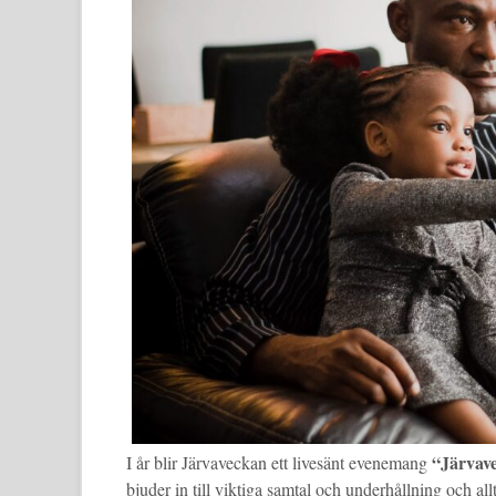
“Järvav
I år blir Järvaveckan ett livesänt evenemang
bjuder in till viktiga samtal och underhållning och a