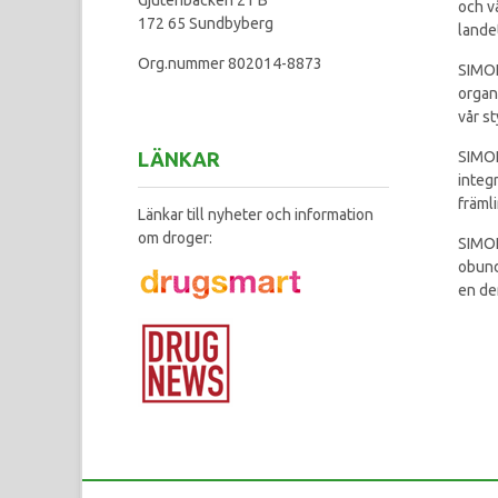
och v
172 65 Sundbyberg
lande
Org.nummer 802014-8873
SIMON
organ
vår st
LÄNKAR
SIMON
integ
främl
Länkar till nyheter och information
om droger:
SIMON
obund
en de