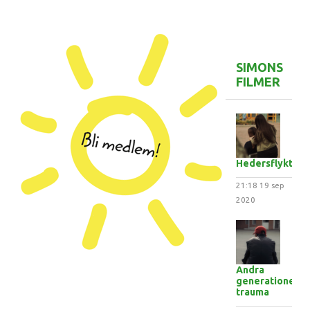
SIMONS
FILMER
Hedersflykten
21:18
19 sep
2020
Andra
generationens
trauma