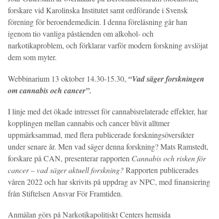
forskare vid Karolinska Institutet samt ordförande i Svensk
förening för beroendemedicin. I denna föreläsning går han
igenom tio vanliga påståenden om alkohol- och
narkotikaproblem, och förklarar varför modern forskning avslöjat
dem som myter.
Webbinarium 13 oktober 14.30-15.30,
“Vad säger forskningen
om cannabis och cancer”.
I linje med det ökade intresset för cannabisrelaterade effekter, har
kopplingen mellan cannabis och cancer blivit alltmer
uppmärksammad, med flera publicerade forskningsöversikter
under senare år. Men vad säger denna forskning? Mats Ramstedt,
forskare på CAN, presenterar rapporten
Cannabis och risken för
cancer – vad säger aktuell forskning?
Rapporten publicerades
våren 2022 och har skrivits på uppdrag av NPC, med finansiering
från Stiftelsen Ansvar För Framtiden.
Anmälan görs på Narkotikapolitiskt Centers hemsida