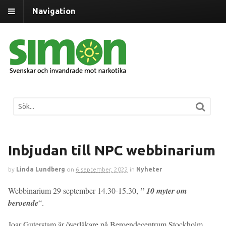
Navigation
Inbjudan till NPC webbinarium
by
Linda Lundberg
on
6 september, 2022
in
Nyheter
Webbinarium 29 september 14.30-15.30,
” 10 myter om
beroende
“.
Joar Guterstam är överläkare på Beroendecentrum Stockholm,