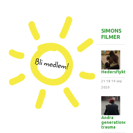
SIMONS
FILMER
Hedersflykten
21:18
19 sep
2020
Andra
generationens
trauma