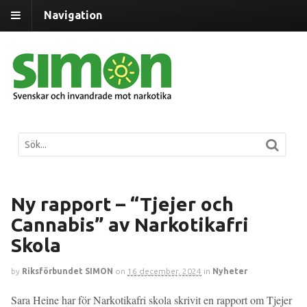
Navigation
Ny rapport – “Tjejer och
Cannabis” av Narkotikafri
Skola
by
Riksförbundet SIMON
on
16 december, 2024
in
Nyheter
Sara Heine har för Narkotikafri skola skrivit en rapport om Tjejer