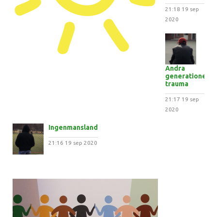
21:18
19 sep
2020
Andra
generationens
trauma
21:17
19 sep
2020
Ingenmansland
21:16
19 sep 2020