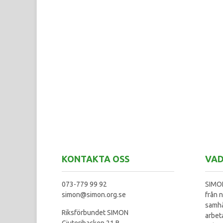
KONTAKTA OSS
VAD
073-779 99 92
SIMON
simon@simon.org.se
från n
samhä
Riksförbundet SIMON
arbet
Gjuteribacken 21 B