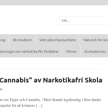
ning
Bli medlem
Vårt påverkansarbete
Nätverk för kv
äsningar om narkotika för föräldrar
Filmer
Kontakta oss
 Cannabis” av Narkotikafri Skola
er
ort om Tjejer och Cannabis. “Med ökande legalisering i flera länder
xperter för att kvinnors […]