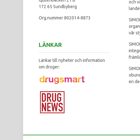
och v
172 65 Sundbyberg
lande
Org.nummer 802014-8873
SIMON
organ
vår st
LÄNKAR
SIMON
integ
främl
Länkar till nyheter och information
om droger:
SIMON
obund
en de