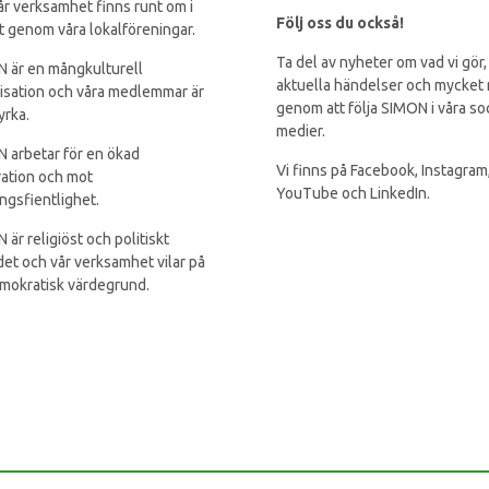
år verksamhet finns runt om i
Följ oss du också!
t genom våra lokalföreningar.
Ta del av nyheter om vad vi gör,
 är en mångkulturell
aktuella händelser och mycket
isation och våra medlemmar är
genom att följa SIMON i våra so
yrka.
medier.
 arbetar för en ökad
Vi finns på Facebook, Instagram
ration och mot
YouTube och LinkedIn.
ingsfientlighet.
 är religiöst och politiskt
et och vår verksamhet vilar på
mokratisk värdegrund.