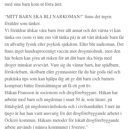
med sina barn kom ut förra året.
“MITT BARN SKA BLI NARKOMAN!” finns det ingen
förälder som tänker.
Vi föräldrar älskar våra barn över allt annat och det värsta vi kan
tänka oss (som vi inte ens vill tänka på) är att vårt älskade barn får
en allvarlig fysisk eller psykisk sjukdom. Eller blir narkoman. Det
finns inget hundraprocentigt vaccin mot drogmissbruk, men den
här boken kan göra att risken för att ditt barn ska börja med
droger minskar avsevärt. Vare sig du väntar barn, har spädbarn,
förskolebarn, skolbarn eller gymnasister får du här goda råd och
praktiska tips som kan hjälpa dig att ge ditt barn (och barnets
kompisar) bättre förutsättningar att få ett gott liv.
Håkan Fransson är socionom och drogförebyggare. Håkan har
arbetat med barn och ungdomar i snart 50 år, som lärare, på
fritidsgård, på ungdomsvårdsskola och i civilsamhället. I mer än
tjugo år har han varit ansvarig för det drogförebyggande arbetet i
Öckerö kommun. Håkans metoder för lokalt drogförebyggande
arbete används i många kommuner i Sverige.”