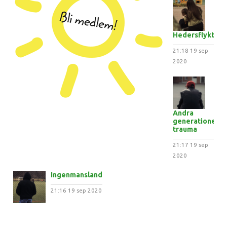
Hedersflykten
21:18
19 sep
2020
Andra
generationens
trauma
21:17
19 sep
2020
Ingenmansland
21:16
19 sep 2020