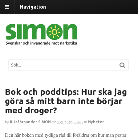
Navigation
Bok och poddtips: Hur ska jag
göra så mitt barn inte börjar
med droger?
by
Riksförbundet SIMON
on
7 augusti, 2025
in
Nyheter
Den här boken med tydliga råd till föräldrar om hur man pratar