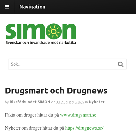
Navigation
Drugsmart och Drugnews
by
Riksförbundet SIMON
on
11 augusti, 2025
in
Nyheter
Fakta om droger hittar du på
www.drugsmart.se
Nyheter om droger hittar du på
https://drugnews.se/