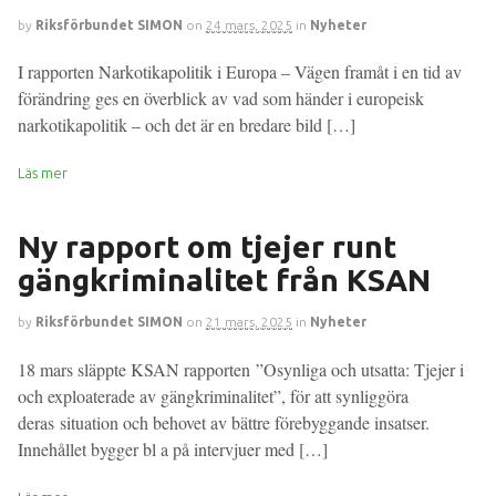
by
Riksförbundet SIMON
on
24 mars, 2025
in
Nyheter
I rapporten Narkotikapolitik i Europa – Vägen framåt i en tid av
förändring ges en överblick av vad som händer i europeisk
narkotikapolitik – och det är en bredare bild […]
Läs mer
Ny rapport om tjejer runt
gängkriminalitet från KSAN
by
Riksförbundet SIMON
on
21 mars, 2025
in
Nyheter
18 mars släppte KSAN rapporten ”Osynliga och utsatta: Tjejer i
och exploaterade av gängkriminalitet”, för att synliggöra
deras situation och behovet av bättre förebyggande insatser.
Innehållet bygger bl a på intervjuer med […]