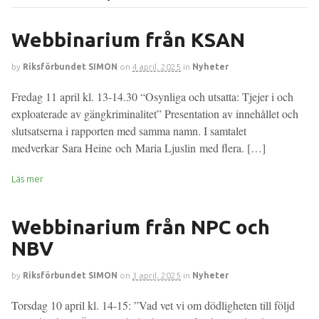
Webbinarium från KSAN
by
Riksförbundet SIMON
on
4 april, 2025
in
Nyheter
Fredag 11 april kl. 13-14.30 “Osynliga och utsatta: Tjejer i och
exploaterade av gängkriminalitet” Presentation av innehållet och
slutsatserna i rapporten med samma namn. I samtalet
medverkar Sara Heine och Maria Ljuslin med flera. […]
Läs mer
Webbinarium från NPC och
NBV
by
Riksförbundet SIMON
on
3 april, 2025
in
Nyheter
Torsdag 10 april kl. 14-15: ”Vad vet vi om dödligheten till följd