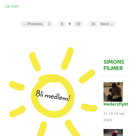
Läs mer
…
…
← Previous
1
8
9
10
16
Next →
SIMONS
FILMER
Hedersflykten
21:18
19 sep
2020