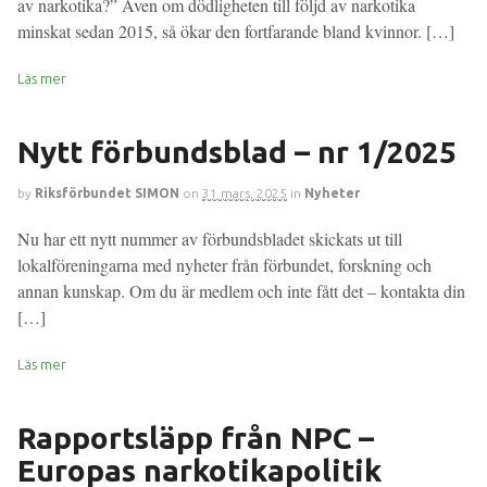
av narkotika?” Även om dödligheten till följd av narkotika
minskat sedan 2015, så ökar den fortfarande bland kvinnor. […]
Läs mer
Nytt förbundsblad – nr 1/2025
by
Riksförbundet SIMON
on
31 mars, 2025
in
Nyheter
Nu har ett nytt nummer av förbundsbladet skickats ut till
lokalföreningarna med nyheter från förbundet, forskning och
annan kunskap. Om du är medlem och inte fått det – kontakta din
[…]
Läs mer
Rapportsläpp från NPC –
Europas narkotikapolitik