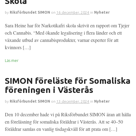
Skola
by
Riksförbundet SIMON
on
16 december, 2024
in
Nyheter
Sara Heine har för Narkotikafri skola skrivit en rapport om Tjejer
och Cannabis. “Med ökande legalisering i flera länder och ett
växande utbud av cannabisprodukter, varnar experter för att
kvinnors […]
Läs mer
SIMON föreläste för Somaliska
föreningen i Västerås
by
Riksförbundet SIMON
on
13 december, 2024
in
Nyheter
Den 10 december hade vi på Riksförbundet SIMON äran att hålla
en föreläsning för somaliska föräldrar i Västerås. Att se 40–50
föräldrar samlas en vanlig tisdagskväll för att prata om […]