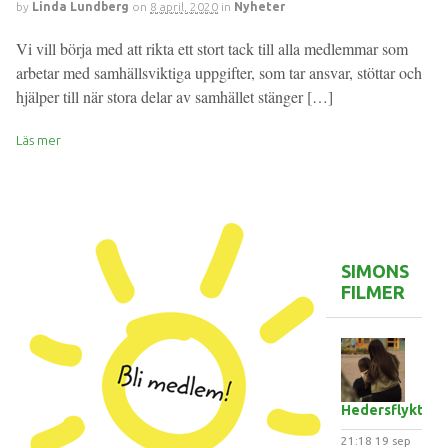
by
Linda Lundberg
on
8 april, 2020
in
Nyheter
Vi vill börja med att rikta ett stort tack till alla medlemmar som
arbetar med samhällsviktiga uppgifter, som tar ansvar, stöttar och
hjälper till när stora delar av samhället stänger […]
Läs mer
SIMONS
FILMER
Hedersflykten
21:18
19 sep