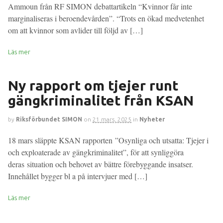
Ammoun från RF SIMON debattartikeln “Kvinnor får inte
marginaliseras i beroendevården”. “Trots en ökad medvetenhet
om att kvinnor som avlider till följd av […]
Läs mer
Ny rapport om tjejer runt
gängkriminalitet från KSAN
by
Riksförbundet SIMON
on
21 mars, 2025
in
Nyheter
18 mars släppte KSAN rapporten ”Osynliga och utsatta: Tjejer i
och exploaterade av gängkriminalitet”, för att synliggöra
deras situation och behovet av bättre förebyggande insatser.
Innehållet bygger bl a på intervjuer med […]
Läs mer