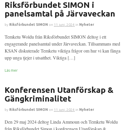
Riksförbundet SIMON i
panelsamtal på Järvaveckan
by
Riksförbundet SIMON
on
11 juni, 2024
in
Nyheter
Temketu Woldu från Riksförbundet SIMON deltog i ett
engagerande panelsamtal under Järvaveckan. Tillsammans med
KSAN diskuterade Temketu viktiga frågor om hur vi kan fånga
upp unga tjejer i utsatthet. Viktiga […]
Läs mer
Konferensen Utanförskap &
Gängkriminalitet
by
Riksförbundet SIMON
on
11 juni, 2024
in
Nyheter
Den 29 maj 2024 deltog Linda Ammoun och Temketu Woldu
från Riksförbundet Simon i konferensen Utanförskap &