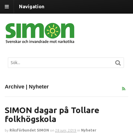
Navigation
Archive | Nyheter
SIMON dagar på Tollare
folkhögskola
by
Riksförbundet SIMON
on
28 juni, 2019
in
Nyheter