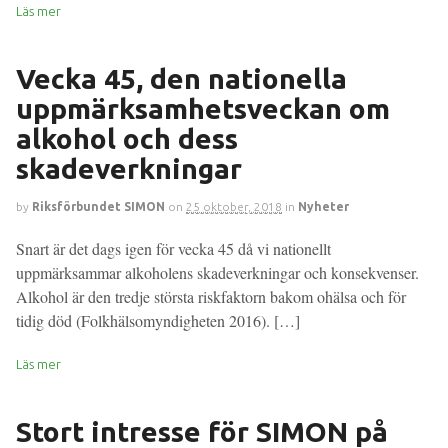
Läs mer
Vecka 45, den nationella
uppmärksamhetsveckan om
alkohol och dess
skadeverkningar
by
Riksförbundet SIMON
on
25 oktober, 2018
in
Nyheter
Snart är det dags igen för vecka 45 då vi nationellt
uppmärksammar alkoholens skadeverkningar och konsekvenser.
Alkohol är den tredje största riskfaktorn bakom ohälsa och för
tidig död (Folkhälsomyndigheten 2016). […]
Läs mer
Stort intresse för SIMON på