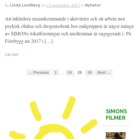
by
Linda Lundberg
on
25 november, 2017
in
Nyheter
Att inkludera ensamkommande i aktiviteter och att arbeta mot
psykisk ohälsa och drogmissbruk hos målgruppen är något många
av SIMONs lokalföreningar och medlemmar är engagerade i. På
Förebygg.nu 2017 i […]
Läs mer
…
← Previous
1
24
25
26
Next →
SIMONS
FILMER