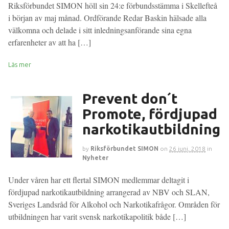
Riksförbundet SIMON höll sin 24:e förbundsstämma i Skellefteå
i början av maj månad. Ordförande Redar Baskin hälsade alla
välkomna och delade i sitt inledningsanförande sina egna
erfarenheter av att ha […]
Läs mer
Prevent don´t
Promote, fördjupad
narkotikautbildning
by
Riksförbundet SIMON
on
26 juni, 2018
in
Nyheter
Under våren har ett flertal SIMON medlemmar deltagit i
fördjupad narkotikautbildning arrangerad av NBV och SLAN,
Sveriges Landsråd för Alkohol och Narkotikafrågor. Områden för
utbildningen har varit svensk narkotikapolitik både […]