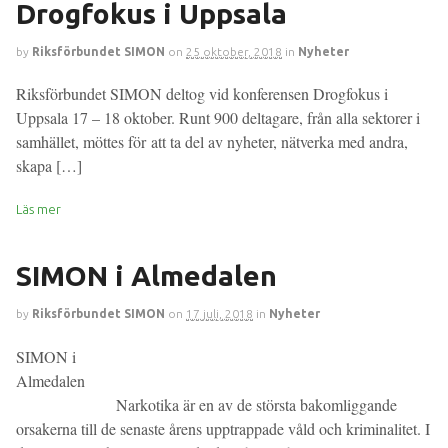
Drogfokus i Uppsala
by
Riksförbundet SIMON
on
25 oktober, 2018
in
Nyheter
Riksförbundet SIMON deltog vid konferensen Drogfokus i
Uppsala 17 – 18 oktober. Runt 900 deltagare, från alla sektorer i
samhället, möttes för att ta del av nyheter, nätverka med andra,
skapa […]
Läs mer
SIMON i Almedalen
by
Riksförbundet SIMON
on
17 juli, 2018
in
Nyheter
SIMON i
Almedalen
Narkotika är en av de största bakomliggande
orsakerna till de senaste årens upptrappade våld och kriminalitet. I