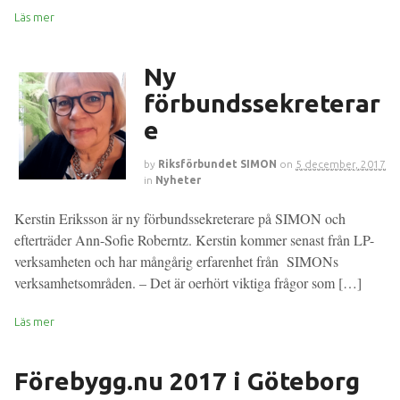
Läs mer
Ny
förbundssekreterar
e
by
Riksförbundet SIMON
on
5 december, 2017
in
Nyheter
Kerstin Eriksson är ny förbundssekreterare på SIMON och
efterträder Ann-Sofie Roberntz. Kerstin kommer senast från LP-
verksamheten och har mångårig erfarenhet från SIMONs
verksamhetsområden. – Det är oerhört viktiga frågor som […]
Läs mer
Förebygg.nu 2017 i Göteborg