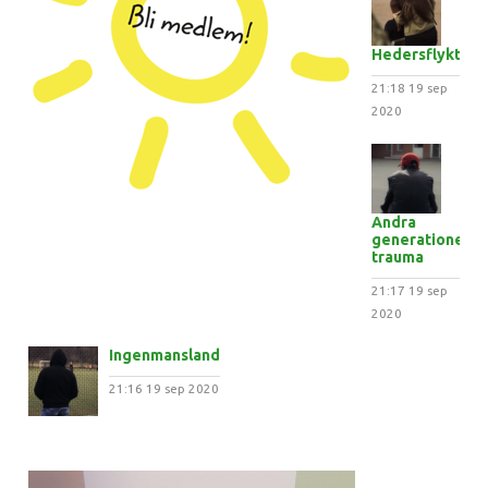
Hedersflykten
21:18
19 sep
2020
Andra
generationens
trauma
21:17
19 sep
2020
Ingenmansland
21:16
19 sep 2020