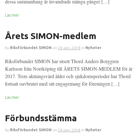
dessa sammanhang är invandrade många gånger […]
Läs mer
Årets SIMON-medlem
by
Riksförbundet SIMON
on
26 juni, 2018
in
Nyheter
Riksförbundet SIMON har utsett Thord Anders Borggren
Karlsson från Norrköping till ÅRETS SIMON-MEDLEM för år
2017. Trots aktningsvärd ålder och sjukdomsperioder har Thord
fortsatt oavbrutet med sitt engagemang för föreningen […]
Läs mer
Förbundsstämma
by
Riksförbundet SIMON
on
26 juni, 2018
in
Nyheter