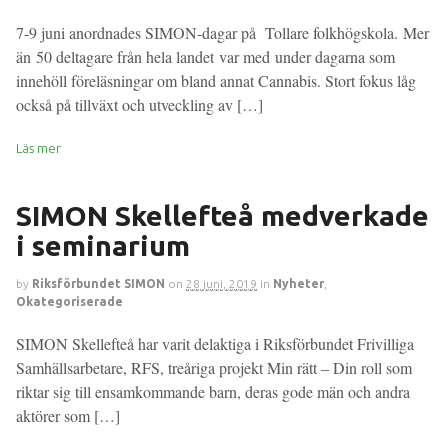
7-9 juni anordnades SIMON-dagar på Tollare folkhögskola. Mer
än 50 deltagare från hela landet var med under dagarna som
innehöll föreläsningar om bland annat Cannabis. Stort fokus låg
också på tillväxt och utveckling av […]
Läs mer
SIMON Skellefteå medverkade
i seminarium
by
Riksförbundet SIMON
on
28 juni, 2019
in
Nyheter
,
Okategoriserade
SIMON Skellefteå har varit delaktiga i Riksförbundet Frivilliga
Samhällsarbetare, RFS, treåriga projekt Min rätt – Din roll som
riktar sig till ensamkommande barn, deras gode män och andra
aktörer som […]